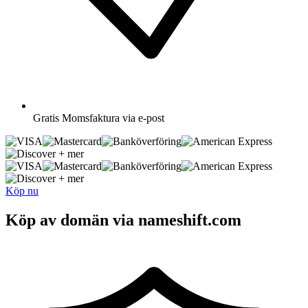
Gratis
Momsfaktura via e-post
+ mer
+ mer
Köp nu
Köp av domän via nameshift.com