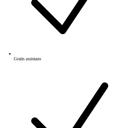
Gratis
assistans