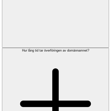
Hur lång tid tar överföringen av domännamnet?